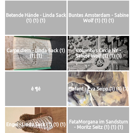
Betende Hände - Linda Sack
Buntes Amsterdam - Sabine
(1) (1) (1)
Wolf (1) (1) (1)
Carpe diem - Linda Sack (1)
Columbus Circle NY -
(1) (1)
Sabine Wolf (1) (1) (1)
ê ¶ê
Elefant - Eva Seipp (1) (1) (1)
FataMorgana im Sandsturn
Engel - Linda Sack (1) (1) (1)
- Moritz Seitz (1) (1) (1)