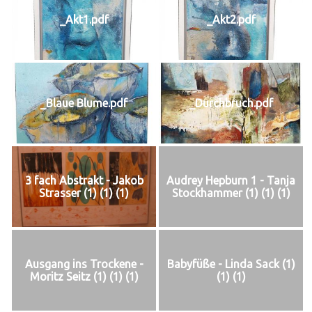
_Akt1.pdf
_Akt2.pdf
_Blaue Blume.pdf
_Durchbruch.pdf
3 fach Abstrakt - Jakob
Audrey Hepburn 1 - Tanja
Strasser (1) (1) (1)
Stockhammer (1) (1) (1)
Ausgang ins Trockene -
Babyfüße - Linda Sack (1)
Moritz Seitz (1) (1) (1)
(1) (1)