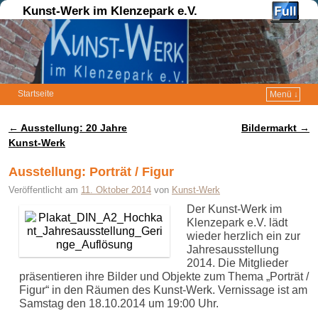
Kunst-Werk im Klenzepark e.V.
Startseite
Menü ↓
Zum Inhalt wechseln
Zum sekundären Inhalt wechseln
←
Ausstellung: 20 Jahre
Bildermarkt
→
Artikelnavigation
Kunst-Werk
Ausstellung: Porträt / Figur
Veröffentlicht am
11. Oktober 2014
von
Kunst-Werk
Der Kunst-Werk im
Klenzepark e.V. lädt
wieder herzlich ein zur
Jahresausstellung
2014. Die Mitglieder
präsentieren ihre Bilder und Objekte zum Thema „Porträt /
Figur“ in den Räumen des Kunst-Werk. Vernissage ist am
Samstag den 18.10.2014 um 19:00 Uhr.