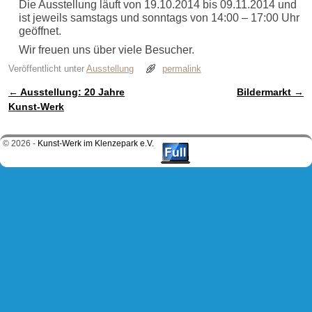
Die Ausstellung läuft von 19.10.2014 bis 09.11.2014 und
ist jeweils samstags und sonntags von 14:00 – 17:00 Uhr
geöffnet.
Wir freuen uns über viele Besucher.
Veröffentlicht unter
Ausstellung
permalink
←
Ausstellung: 20 Jahre
Bildermarkt
→
Artikelnavigation
Kunst-Werk
© 2026 -
Kunst-Werk im Klenzepark e.V.